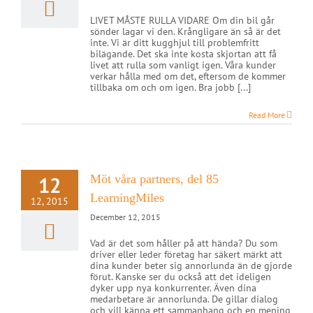
LIVET MÅSTE RULLA VIDARE Om din bil går
sönder lagar vi den. Krångligare än så är det
inte. Vi är ditt kugghjul till problemfritt
bilägande. Det ska inte kosta skjortan att få
livet att rulla som vanligt igen. Våra kunder
verkar hålla med om det, eftersom de kommer
tillbaka om och om igen. Bra jobb [...]
Read More
12
Möt våra partners, del 85
LearningMiles
12, 2015
December 12, 2015
Vad är det som håller på att hända? Du som
driver eller leder företag har säkert märkt att
dina kunder beter sig annorlunda än de gjorde
förut. Kanske ser du också att det ideligen
dyker upp nya konkurrenter. Även dina
medarbetare är annorlunda. De gillar dialog
och vill känna ett sammanhang och en mening