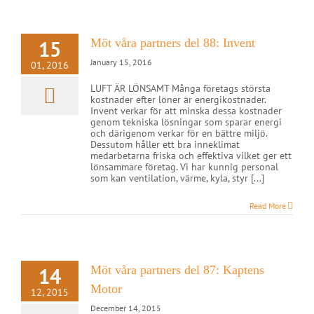
15
Möt våra partners del 88: Invent
January 15, 2016
01, 2016
LUFT ÄR LÖNSAMT Många företags största
kostnader efter löner är energikostnader.
Invent verkar för att minska dessa kostnader
genom tekniska lösningar som sparar energi
och därigenom verkar för en bättre miljö.
Dessutom håller ett bra inneklimat
medarbetarna friska och effektiva vilket ger ett
lönsammare företag. Vi har kunnig personal
som kan ventilation, värme, kyla, styr [...]
Read More
14
Möt våra partners del 87: Kaptens
Motor
12, 2015
December 14, 2015