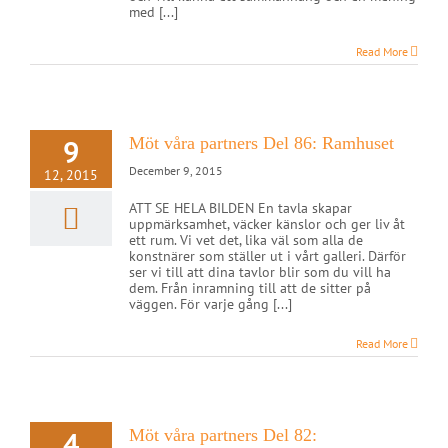
med [...]
Read More
9
Möt våra partners Del 86: Ramhuset
December 9, 2015
12, 2015
ATT SE HELA BILDEN En tavla skapar
uppmärksamhet, väcker känslor och ger liv åt
ett rum. Vi vet det, lika väl som alla de
konstnärer som ställer ut i vårt galleri. Därför
ser vi till att dina tavlor blir som du vill ha
dem. Från inramning till att de sitter på
väggen. För varje gång [...]
Read More
4
Möt våra partners Del 82: