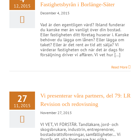
Fastighetsbyrån i Borlänge-Säter
12, 2015
December 4, 2015
Vad är den egentligen värd? Ibland funderar
du kanske mer än vanligt över din bostad.
Eller fastigheten ditt företag huserar i. Kanske
behöver du lägga om lånen? Eller lägga om
taket? Eller är det rent av tid att sälja? Vi
värderar fastigheten och när det är dags för
försäljning driver vi affären. Vi vet hur [...]
Read More
27
Vi presenterar våra partners, del 79: LR
Revision och redovisning
11, 2015
November 27, 2015
VI VET, VI FÖRSTÅR. Tandläkare, jord- och
skogsbrukare, industrin, entreprenörer,
bostadsrättsföreningar, samfälligheter… Vi
förstår att alla företagare har olika