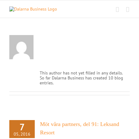
Skip
to
content
About
Dalarna
Business
This author has not yet filled in any details.
So far Dalarna Business has created 10 blog
entries.
7
Möt våra partners, del 91: Leksand
Resort
05, 2016