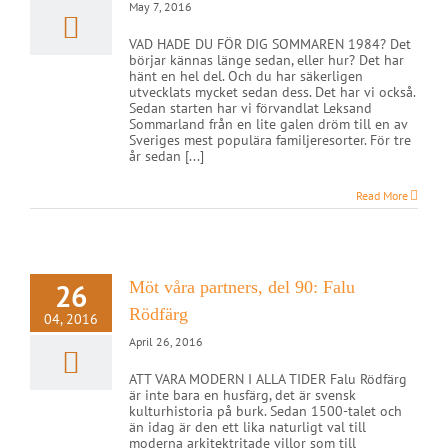
May 7, 2016
VAD HADE DU FÖR DIG SOMMAREN 1984? Det
börjar kännas länge sedan, eller hur? Det har
hänt en hel del. Och du har säkerligen
utvecklats mycket sedan dess. Det har vi också.
Sedan starten har vi förvandlat Leksand
Sommarland från en lite galen dröm till en av
Sveriges mest populära familjeresorter. För tre
år sedan [...]
Read More
26
Möt våra partners, del 90: Falu
Rödfärg
04, 2016
April 26, 2016
ATT VARA MODERN I ALLA TIDER Falu Rödfärg
är inte bara en husfärg, det är svensk
kulturhistoria på burk. Sedan 1500-talet och
än idag är den ett lika naturligt val till
moderna arkitektritade villor som till