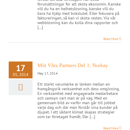
förutsättningar för att sköta ekonomin. Kanske
vill du ha en helhetslösning, kanske vill du
bara ha hjälp med bokslutet. Eller fokusera på
faktureringen, så kan vi sköta resten. Via vår
webblösning kan du kolla dina rapporter och
[...]
Read More
17
Möt Våra Partners Del 1: Norkay
May 17, 2014
05, 2014
Ett starkt varumärke är länken mellan en
framgångsrik verksamhet och dess omgivning.
En verksamhet med engagerade medarbetare
och samsyn vart man är på väg. Med en
gemensam bild av varför man går till jobbet
varje dag och där man förstår sina kunder på
djupet. I ett sådant klimat skapas strategier
som tar företaget framåt. Där [...]
Read More