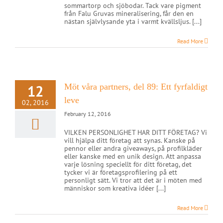
sommartorp och sjöbodar. Tack vare pigment
från Falu Gruvas mineralisering, får den en
nästan självlysande yta i varmt kvällsljus. [...]
Read More
12
Möt våra partners, del 89: Ett fyrfaldigt
leve
02, 2016
February 12, 2016
VILKEN PERSONLIGHET HAR DITT FÖRETAG? Vi
vill hjälpa ditt företag att synas. Kanske på
pennor eller andra giveaways, på profilkläder
eller kanske med en unik design. Att anpassa
varje lösning speciellt för ditt företag, det
tycker vi är företagsprofilering på ett
personligt sätt. Vi tror att det är i möten med
människor som kreativa idéer [...]
Read More