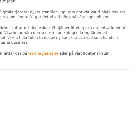
itt jobb.
igitala tjänster dyker ständigt upp, som gör vår värld både enklare
 reklam längre. Vi gör det vi vill göra, på våra egna villkor.
ringskultur och ledarskap. Vi hjälper företag och organisationer att
ld. Vi arbetar nära den senaste forskningen kring lärande i
et. Vi vill hela tiden ta del av ny kunskap och vad som händer i
alarna Business.
Du hittar oss på
learningmiles.se
eller på vårt kontor i Falun.