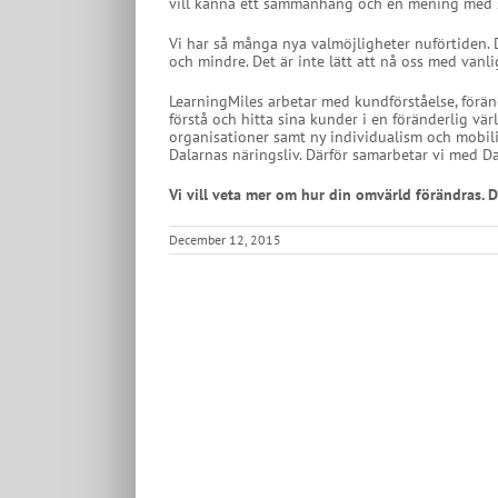
vill känna ett sammanhang och en mening med s
Vi har så många nya valmöjligheter nuförtiden. D
och mindre. Det är inte lätt att nå oss med vanlig
LearningMiles arbetar med kundförståelse, föränd
förstå och hitta sina kunder i en föränderlig vär
organisationer samt ny individualism och mobilit
Dalarnas näringsliv. Därför samarbetar vi med D
Vi vill veta mer om hur din omvärld förändras. 
December 12, 2015