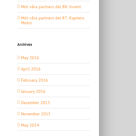
Möt våra partners del 88: Invent
Möt våra partners del 87: Kaptens
Motor
Archives
May 2016
April 2016
February 2016
January 2016
December 2015
November 2015
May 2014