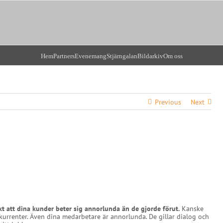
Hem
Partners
Evenemang
Stjärngalan
Bildarkiv
Om oss
Previous
Next
kt att dina kunder beter sig annorlunda än de gjorde förut.
Kanske
kurrenter. Även dina medarbetare är annorlunda. De gillar dialog och