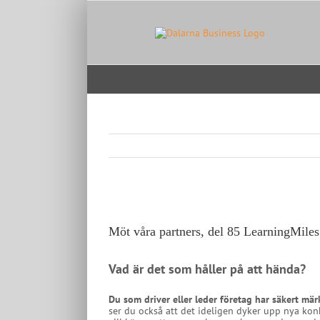
Skip
to
content
View
Larger
Image
Möt våra partners, del 85 LearningMiles
Vad är det som håller på att hända?
Du som driver eller leder företag har säkert mär
ser du också att det ideligen dyker upp nya kon