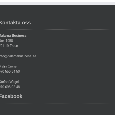
Kontakta oss
Dalarna Business
Box 1958
791 19 Falun
info@dalarnabusiness.se
Malin Croner
070-550 94 50
Stefan Wirgell
070-698 02 48
Facebook