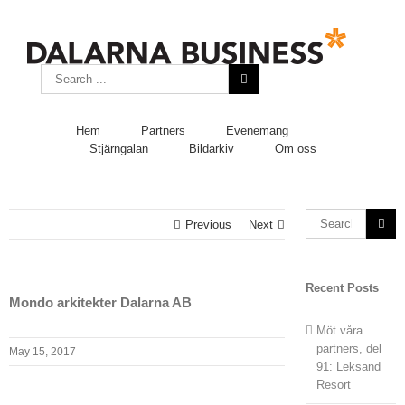
Skip
to
content
Search
for:
Hem
Partners
Evenemang
Stjärngalan
Bildarkiv
Om oss
Search
Previous
Next
for:
Recent Posts
Mondo arkitekter Dalarna AB
Möt våra
partners, del
May 15, 2017
91: Leksand
Resort