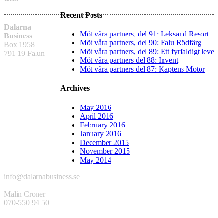
Recent Posts
Dalarna
Möt våra partners, del 91: Leksand Resort
Business
Möt våra partners, del 90: Falu Rödfärg
Box 1958
Möt våra partners, del 89: Ett fyrfaldigt leve
791 19 Falun
Möt våra partners del 88: Invent
Möt våra partners del 87: Kaptens Motor
Archives
May 2016
April 2016
February 2016
January 2016
December 2015
November 2015
May 2014
info@dalarnabusiness.se
Malin Croner
070-550 94 50