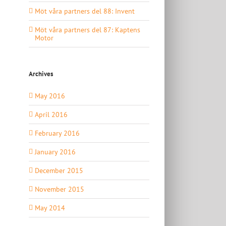
Möt våra partners del 88: Invent
Möt våra partners del 87: Kaptens
Motor
Archives
May 2016
April 2016
February 2016
January 2016
December 2015
November 2015
May 2014