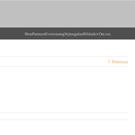
Hem
Partners
Evenemang
Stjärngalan
Bildarkiv
Om oss
Previous