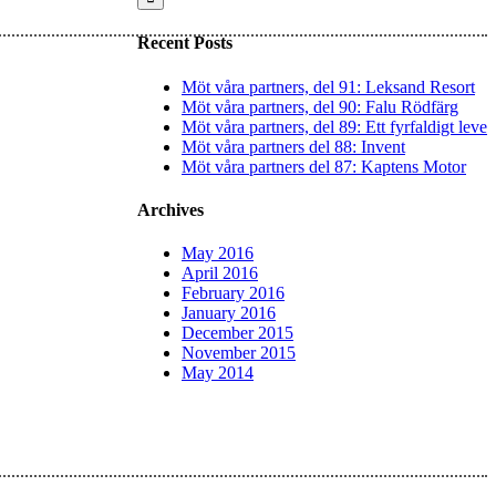
Recent Posts
Möt våra partners, del 91: Leksand Resort
Möt våra partners, del 90: Falu Rödfärg
Möt våra partners, del 89: Ett fyrfaldigt leve
Möt våra partners del 88: Invent
Möt våra partners del 87: Kaptens Motor
Archives
May 2016
April 2016
February 2016
January 2016
December 2015
November 2015
May 2014