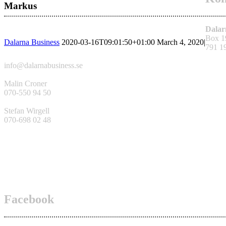
Markus
Dalar
Box 1
Dalarna Business
2020-03-16T09:01:50+01:00
March 4, 2020
|
791 1
info@dalarnabusiness.se
Malin Croner
070-550 94 50
Stefan Wirgell
070-698 02 48
Facebook