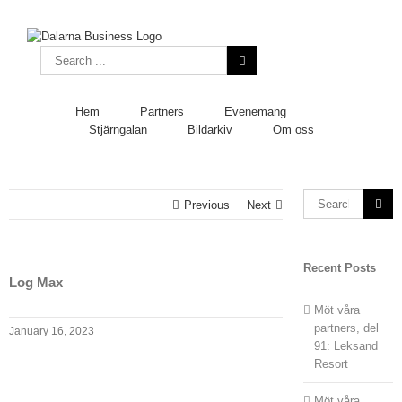
Skip
to
content
Search
for:
Hem
Partners
Evenemang
Stjärngalan
Bildarkiv
Om oss
Search
Previous
Next
for:
Recent Posts
Log Max
Möt våra
partners, del
January 16, 2023
91: Leksand
Resort
Möt våra