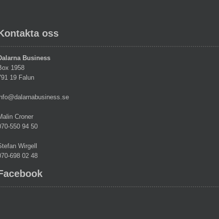
Kontakta oss
Dalarna Business
Box 1958
791 19 Falun
info@dalarnabusiness.se
Malin Croner
070-550 94 50
Stefan Wirgell
070-698 02 48
Facebook