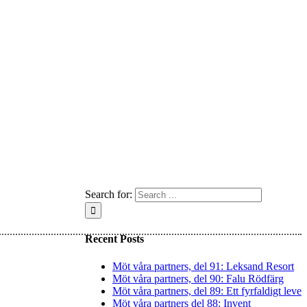
Search for:
Recent Posts
Möt våra partners, del 91: Leksand Resort
Möt våra partners, del 90: Falu Rödfärg
Möt våra partners, del 89: Ett fyrfaldigt leve
Möt våra partners del 88: Invent