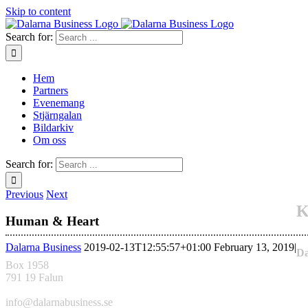
Skip to content
Search for:
Hem
Partners
Evenemang
Stjärngalan
Bildarkiv
Om oss
Search for:
Previous
Next
K
Human & Heart
Dalarna Business
2019-02-13T12:55:57+01:00
February 13, 2019
|
Da
Box 1958
791 19 Falun
info@dalarnabusiness.se