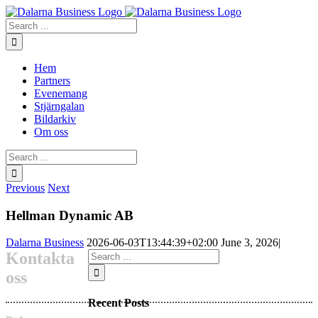
Skip
to
Search
content
for:
Hem
Partners
Evenemang
Stjärngalan
Bildarkiv
Om oss
Search
for:
Previous
Next
Hellman Dynamic AB
Dalarna Business
2026-06-03T13:44:39+02:00
June 3, 2026
|
Search
Kontakta
for:
oss
Recent Posts