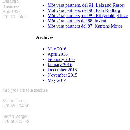
Dalarna
Möt våra partners, del 91: Leksand Resort
Business
Möt våra partners, del 90: Falu Rödfärg
Box 1958
Möt våra partners, del 89: Ett fyrfaldigt leve
791 19 Falun
Möt våra partners del 88: Invent
Möt våra partners del 87: Kaptens Motor
Archives
May 2016
April 2016
February 2016
January 2016
December 2015
November 2015
May 2014
info@dalarnabusiness.se
Malin Croner
070-550 94 50
Stefan Wirgell
070-698 02 48