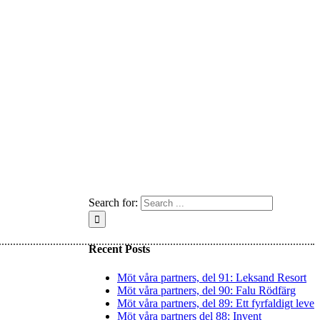
Search for:
Recent Posts
Möt våra partners, del 91: Leksand Resort
Möt våra partners, del 90: Falu Rödfärg
Möt våra partners, del 89: Ett fyrfaldigt leve
Möt våra partners del 88: Invent