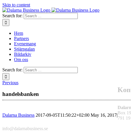
Skip to content
Search for:
Hem
Partners
Evenemang
Stjärngalan
Bildarkiv
Om oss
Search for:
Previous
Kont
handelsbanken
Dalarn
Box 1
Dalarna Business
2017-09-05T11:50:22+02:00
May 16, 2017
|
791 19
info@dalarnabusiness.se