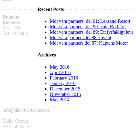
Recent Posts
Dalarna
Möt våra partners, del 91: Leksand Resort
Business
Möt våra partners, del 90: Falu Rödfärg
Box 1958
Möt våra partners, del 89: Ett fyrfaldigt leve
791 19 Falun
Möt våra partners del 88: Invent
Möt våra partners del 87: Kaptens Motor
Archives
May 2016
April 2016
February 2016
January 2016
December 2015
November 2015
May 2014
info@dalarnabusiness.se
Malin Croner
070-550 94 50