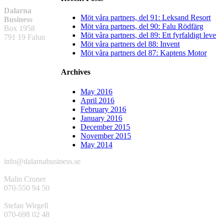
Dalarna
Möt våra partners, del 91: Leksand Resort
Business
Möt våra partners, del 90: Falu Rödfärg
Box 1958
Möt våra partners, del 89: Ett fyrfaldigt leve
791 19 Falun
Möt våra partners del 88: Invent
Möt våra partners del 87: Kaptens Motor
Archives
May 2016
April 2016
February 2016
January 2016
December 2015
November 2015
May 2014
info@dalarnabusiness.se
Malin Croner
070-550 94 50
Stefan Wirgell
070-698 02 48