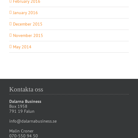
February 2016
January 2016
December 2015
November 2015
May 2014
Kontakta oss
Dalarna Business
Box 1958
791 19 Falun
info@dalarnabusiness.se
Malin Croner
070-550 94 50