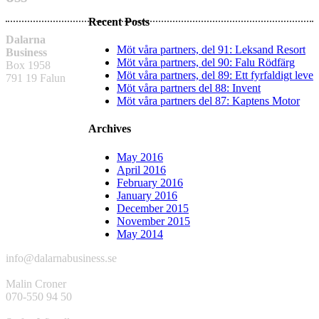
Recent Posts
Dalarna
Möt våra partners, del 91: Leksand Resort
Business
Möt våra partners, del 90: Falu Rödfärg
Box 1958
Möt våra partners, del 89: Ett fyrfaldigt leve
791 19 Falun
Möt våra partners del 88: Invent
Möt våra partners del 87: Kaptens Motor
Archives
May 2016
April 2016
February 2016
January 2016
December 2015
November 2015
May 2014
info@dalarnabusiness.se
Malin Croner
070-550 94 50