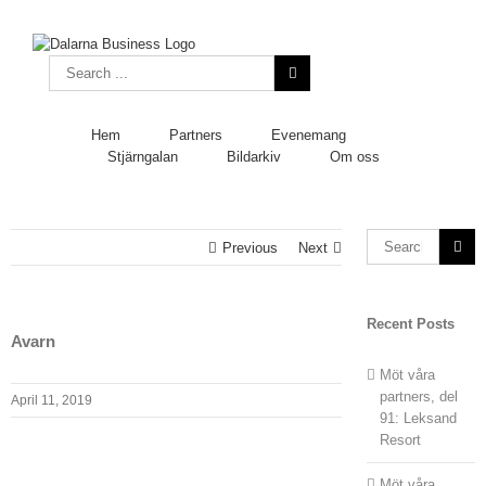
Skip
to
content
Search
for:
Hem
Partners
Evenemang
Stjärngalan
Bildarkiv
Om oss
Search
Previous
Next
for:
Recent Posts
Avarn
Möt våra
partners, del
April 11, 2019
91: Leksand
Resort
Möt våra