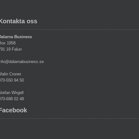
Kontakta oss
Dalarna Business
Box 1958
791 19 Falun
info@dalarnabusiness.se
Malin Croner
070-550 94 50
Stefan Wirgell
070-698 02 48
Facebook