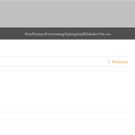
Hem
Partners
Evenemang
Stjärngalan
Bildarkiv
Om oss
Previous