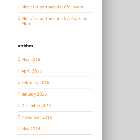
Möt våra partners del 88: Invent
Möt våra partners del 87: Kaptens
Motor
Archives
May 2016
April 2016
February 2016
January 2016
December 2015
November 2015
May 2014