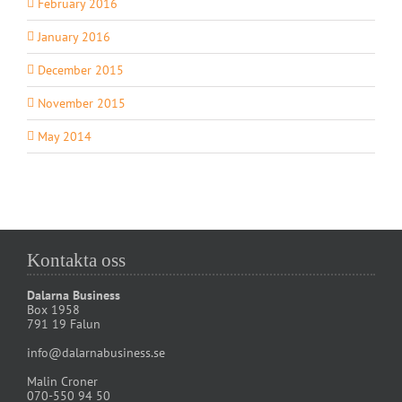
February 2016
January 2016
December 2015
November 2015
May 2014
Kontakta oss
Dalarna Business
Box 1958
791 19 Falun
info@dalarnabusiness.se
Malin Croner
070-550 94 50