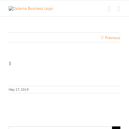
Skip
to
content
Previous
1
May 27, 2019
Search