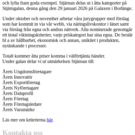
och lyfta fram goda exempel. Stjärnan delas ut i åtta kategorier på
Stjärngalan, denna gång den 29 januari 2026 på Galaxen i Borlänge.
Under oktober och november arbetar våra jurygrupper med förslag
som har kommit in via vår webb, via näringslivskontor i länet samt
via förslag från egna och andras nätverk. Alla nominerade genomgår
ett tiotal viktningskriterier, varje priskategori har sina egna. De består
bl a av hållbarhet, ekonomisk och annan, unikitet i produkten,
nytänkande i processer.
Totalt kommer åtta priser komma i välförtjänta händer.
Under galan delar vi ut utmärkelsen Stjärnan till:
Årets Ungdomsföretagare
Årets Innovatör
Årets Exportföretag
Årets Nyföretagare
Årets Dalaprofil
Årets Företag
Årets Företagsledare
Årets Varumärke
Läs mer om kriterierna
här
.
Kontakta oss