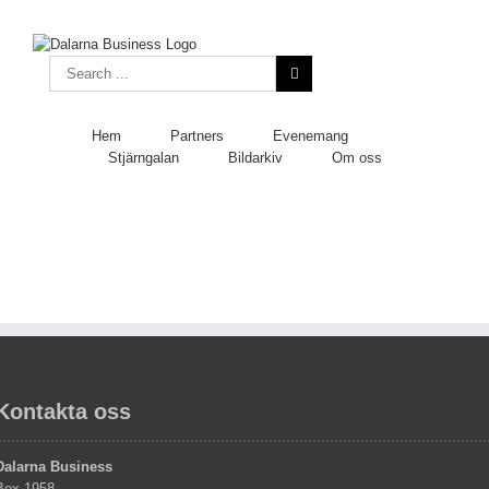
Skip
to
content
Search
for:
Hem
Partners
Evenemang
Stjärngalan
Bildarkiv
Om oss
Kontakta oss
Dalarna Business
Box 1958