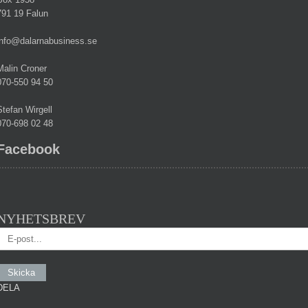
791 19 Falun
info@dalarnabusiness.se
Malin Croner
070-550 94 50
Stefan Wirgell
070-698 02 48
Facebook
NYHETSBREV
DELA