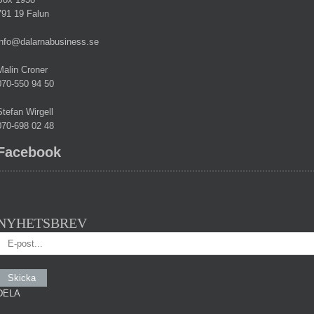
791 19 Falun
info@dalarnabusiness.se
Malin Croner
070-550 94 50
Stefan Wirgell
070-698 02 48
Facebook
NYHETSBREV
DELA