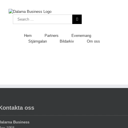
Skip
to
content
Search
for:
Hem
Partners
Evenemang
Stjärngalan
Bildarkiv
Om oss
Kontakta oss
Dalarna Business
Box 1958