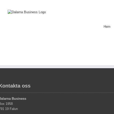
Skip
to
content
Hem
Kontakta oss
Dalarna Business
Box 1958
791 19 Falun