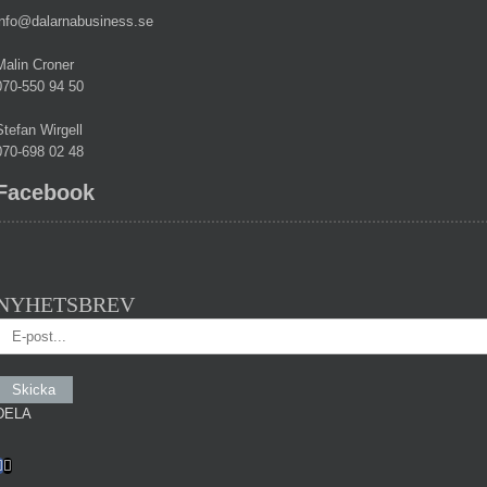
info@dalarnabusiness.se
Malin Croner
070-550 94 50
Stefan Wirgell
070-698 02 48
Facebook
NYHETSBREV
DELA