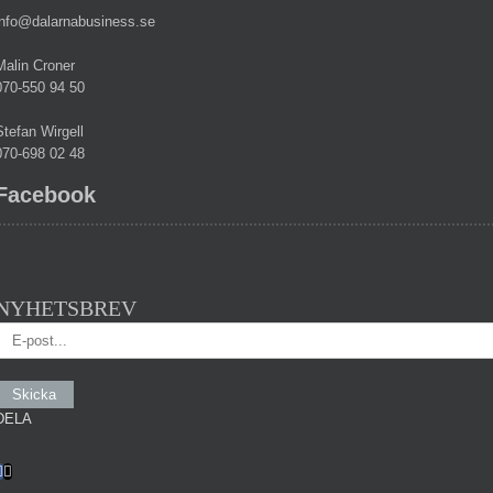
info@dalarnabusiness.se
Malin Croner
070-550 94 50
Stefan Wirgell
070-698 02 48
Facebook
NYHETSBREV
DELA