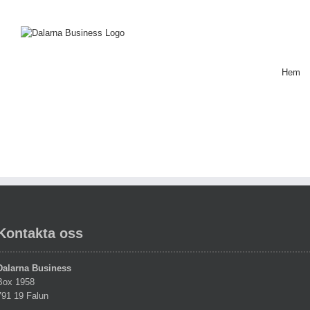
Skip
to
content
Hem
Kontakta oss
Dalarna Business
Box 1958
791 19 Falun