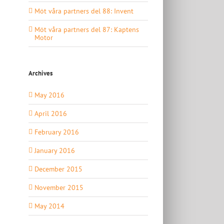
Möt våra partners del 88: Invent
Möt våra partners del 87: Kaptens
Motor
Archives
May 2016
April 2016
February 2016
January 2016
December 2015
November 2015
May 2014