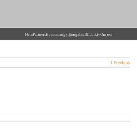
Hem
Partners
Evenemang
Stjärngalan
Bildarkiv
Om oss
Previous