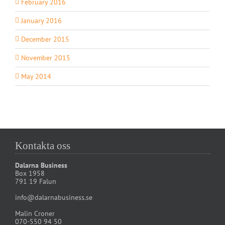
February 2016
January 2016
December 2015
November 2015
May 2014
Kontakta oss
Dalarna Business
Box 1958
791 19 Falun
info@dalarnabusiness.se
Malin Croner
070-550 94 50