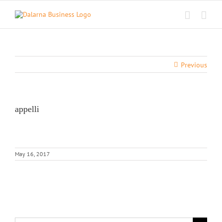
Skip
to
content
Previous
appelli
May 16, 2017
Search