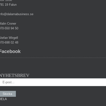
791 19 Falun
info@dalarnabusiness.se
Malin Croner
070-550 94 50
Stefan Wirgell
070-698 02 48
Facebook
NYHETSBREV
DELA