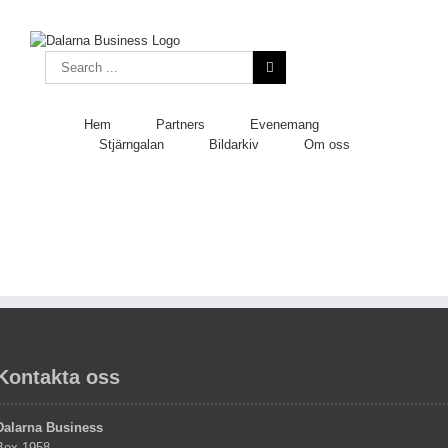
Skip
to
content
Search
for:
Hem
Partners
Evenemang
Stjärngalan
Bildarkiv
Om oss
Kontakta oss
Dalarna Business
Box 1958