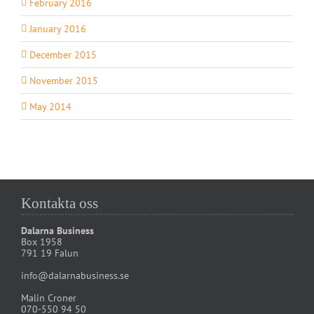
February 2016
January 2016
December 2015
November 2015
May 2014
Kontakta oss
Dalarna Business
Box 1958
791 19 Falun
info@dalarnabusiness.se
Malin Croner
070-550 94 50