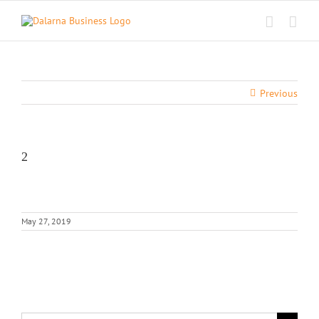
Skip
to
content
Previous
2
May 27, 2019
Search