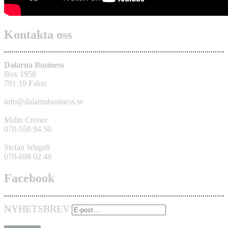
Kontakta oss
Dalarna Business
Box 1958
791 19 Falun
info@dalarnabusiness.se
Malin Croner
070-550 94 50
Stefan Wirgell
070-698 02 48
Facebook
NYHETSBREV